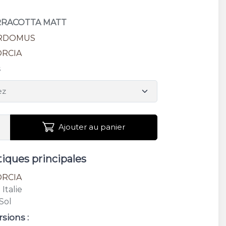
ERRACOTTA MATT
RDOMUS
ORCIA
s
Ajouter au panier
tiques principales
ORCIA
: Italie
 Sol
rsions :