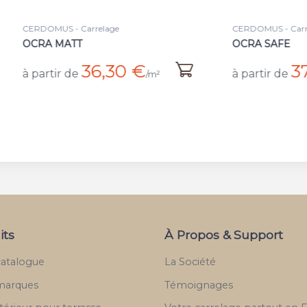
MUS - Carrelage
CERDOMUS - Carrelage
A MATT
OCRA SAFE
36,30 €
37,50 €
tir de
à partir de
/m²
its
À Propos & Support
catalogue
La Société
marques
Témoignages