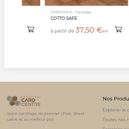
CERDOMUS - Carrelage
CERDO
COTTO SAFE
OCR
37,50 €
à partir de
à par
/m²
Nos Produ
Explorer le 
Votre carrelage de premier choix, direct
usine et au meilleur prix.
Toutes nos 