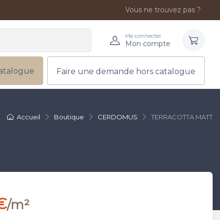
Vous ne trouvez pas ?
Me connecter
Mon compte
atalogue
Faire une demande hors catalogue
Accueil
Boutique
CERDOMUS
TERRACOTTA MATT
€
/m²