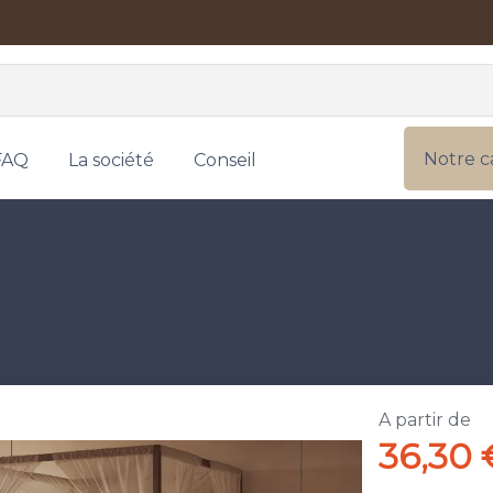
Notre c
FAQ
La société
Conseil
A partir de
36,30 