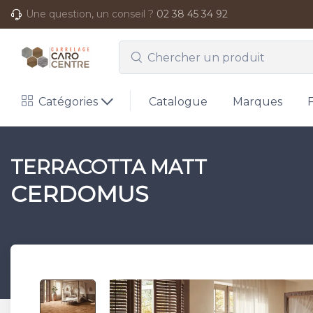
Une question, un conseil ?
02 38 45 34 92
Catégories
Catalogue
Marques
TERRACOTTA MATT
CERDOMUS