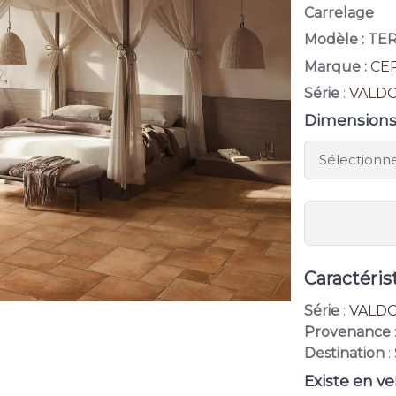
Carrelage
Modèle : T
Marque :
CE
Série
:
VALD
Dimension
Caractéris
Série
:
VALD
Provenance
Destination
:
Existe en ve