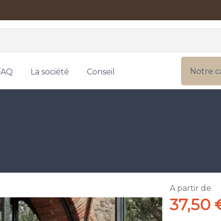
Notre c
FAQ
La société
Conseil
A partir de
37,50 