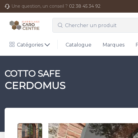
Une question, un conseil ?
02 38 45 34 92
Catégories
Catalogue
Marques
COTTO SAFE
CERDOMUS