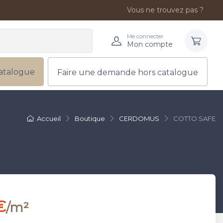
Vous ne trouvez pas ?
Me connecter
Mon compte
atalogue
Faire une demande hors catalogue
Accueil
Boutique
CERDOMUS
COTTO SAFE
€
/m²