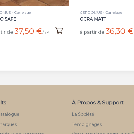
MUS - Carrelage
CERDOMUS - Carrelage
A MATT
OCRA SAFE
36,30 €
37,50 €
tir de
à partir de
/m²
its
À Propos & Support
catalogue
La Société
marques
Témoignages