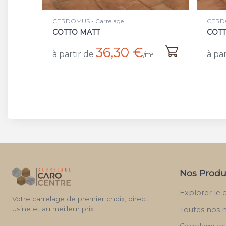
CERDOMUS - Carrelage
CERDO
COTTO SAFE
OCR
37,50 €
à partir de
à par
/m²
Nos Produ
Explorer le 
Votre carrelage de premier choix, direct
usine et au meilleur prix.
Toutes nos 