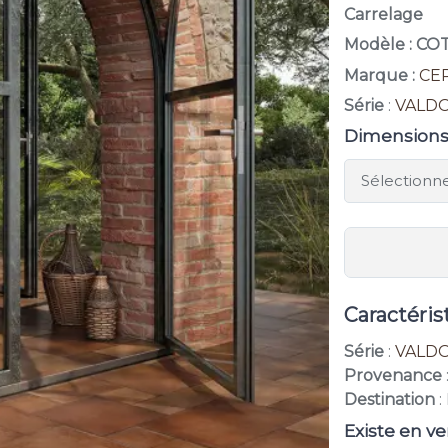
Carrelage
Modèle : CO
Marque :
CE
Série
:
VALD
Dimension
Caractéris
Série
:
VALD
Provenance
Destination
:
Existe en ve