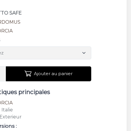
TTO SAFE
RDOMUS
ORCIA
s
Ajouter au panier
tiques principales
ORCIA
: Italie
 Exterieur
rsions :