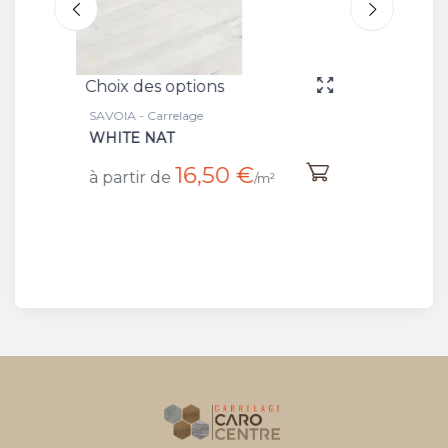
Choix des options
Ch
SAVOIA - Carrelage
SAV
WHITE NAT/RET
TO
€
20,51 €
à partir de
à 
/m²
/m²