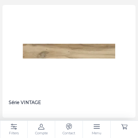
Série VINTAGE
Faience SAVOIA
Filters
Compte
Contact
Menu