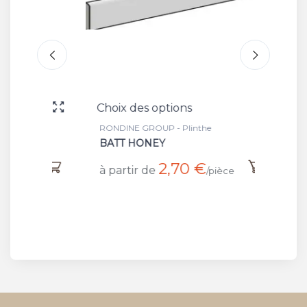
Choix des options
Choix 
RONDINE GROUP - Plinthe
RONDINE
BATT HONEY
GRADI
2,70 €
à partir de
à part
/pièce