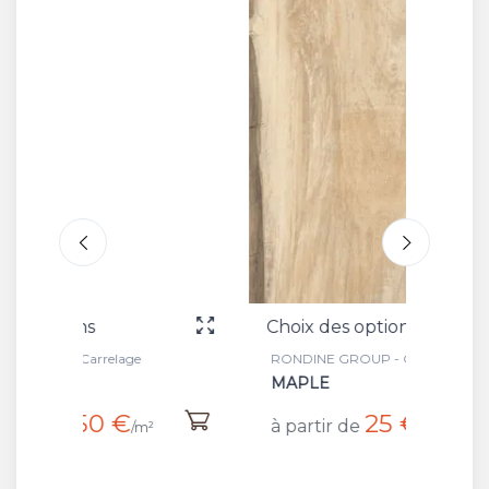
Choix des options
Choix 
RONDINE GROUP - Carrelage
RONDIN
MAPLE
WALN
25 €
à partir de
à part
/m²