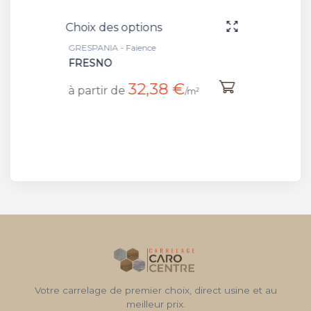
Choix des options
C
GRESPANIA - Faience
G
ROBLE
 €
32,38 €
à partir de
/m²
/m²
Votre carrelage de premier choix, direct usine et au
meilleur prix.