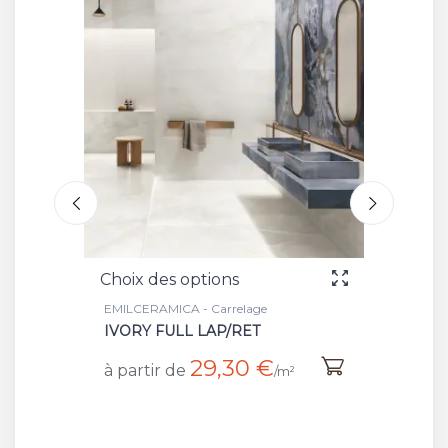
Choix des options
Cho
EMILCERAMICA - Carrelage
EMI
IVORY SILKTECH/RET
BL
€
20,90 €
à partir de
à p
/m²
/m²