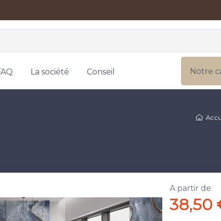
Notre c
FAQ
La société
Conseil
Accu
A partir de
38,50 