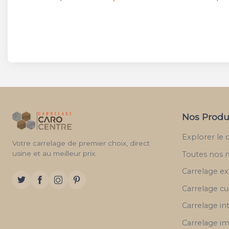
Nos Produ
Explorer le 
Votre carrelage de premier choix, direct
usine et au meilleur prix.
Toutes nos 
Carrelage ex
Carrelage cu
Carrelage in
Carrelage im