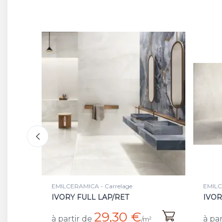
EMILCERAMICA - Carrelage
EMILC
IVORY SILKTECH/RET
BLUE
20,90 €
à partir de
à par
²
/m²