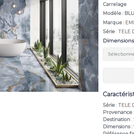
Carrelage
Modèle : BL
Marque :
EM
Série
:
TELE 
Dimension
Caractéris
Série
:
TELE 
Provenance
Destination
:
Dimensions :
Référence fa