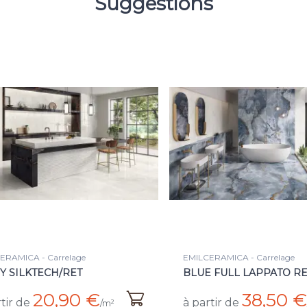
Suggestions
ERAMICA - Carrelage
EMILCERAMICA - Carrelage
 FULL LAPPATO RETT.
ONYX PINK SILKTECH/R
38,50 €
19,80 €
tir de
à partir de
/m²