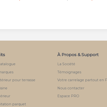
its
À Propos & Support
catalogue
La Société
marques
Témoignages
térieur pour terrasse
Votre carrelage partout en 
isine
Nous contacter
térieur
Espace PRO
itation parquet