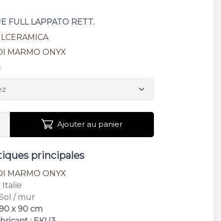
UE FULL LAPPATO RETT.
ILCERAMICA
DI MARMO ONYX
s
Ajouter au panier
tiques principales
DI MARMO ONYX
: Italie
 Sol / mur
 90 x 90 cm
bricant : EKU3