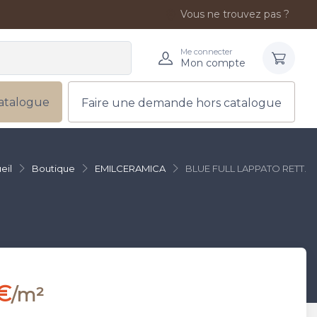
Vous ne trouvez pas ?
Me connecter
Mon compte
atalogue
Faire une demande hors catalogue
eil
Boutique
EMILCERAMICA
BLUE FULL LAPPATO RETT.
€
/m²