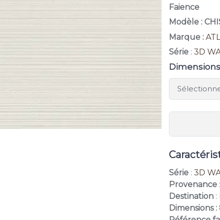
Faience
Modèle : CH
Marque :
AT
Série
:
3D WA
Dimension
Caractéris
Série
:
3D WA
Provenance
Destination
:
Dimensions :
Référence fa