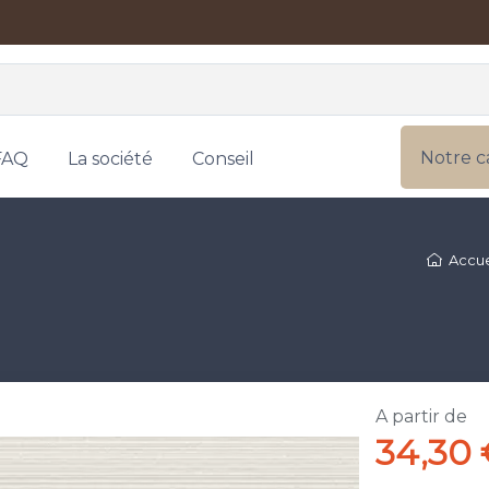
Notre c
FAQ
La société
Conseil
Accue
A partir de
34,30