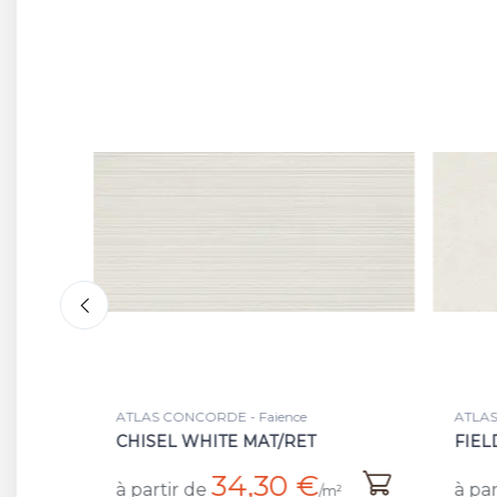
ATLAS CONCORDE - Faience
ATLAS
CHISEL WHITE MAT/RET
FIEL
34,30 €
à partir de
à par
²
/m²