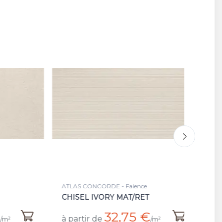
ATLAS CONCORDE - Faience
AT
CHISEL IVORY MAT/RET
L
32,75 €
à partir de
à 
/m²
/m²