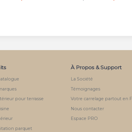
its
À Propos & Support
catalogue
La Société
marques
Témoignages
térieur pour terrasse
Votre carrelage partout en 
isine
Nous contacter
térieur
Espace PRO
itation parquet