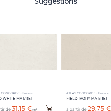
Suggestions
 CONCORDE - Faience
ATLAS CONCORDE - Faience
D WHITE MAT/RET
FIELD IVORY MAT/RET
31,15 €
29,75 €
tir de
à partir de
/m²