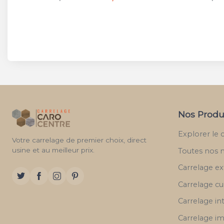
Nos Produ
Explorer le 
Votre carrelage de premier choix, direct
usine et au meilleur prix.
Toutes nos 
Carrelage ex
Carrelage cu
Carrelage in
Carrelage im