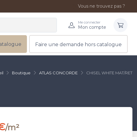
Vous ne trouvez pas ?
Me connecter
Mon compte
atalogue
Faire une demande hors catalogue
il
Boutique
ATLAS CONCORDE
CHISEL WHITE MAT/RET
 €
/m²