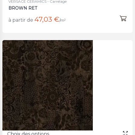
VERSACE CERAMICS - Carrelage
BROWN RET
47,03 €
à partir de
/m²
Choix des options