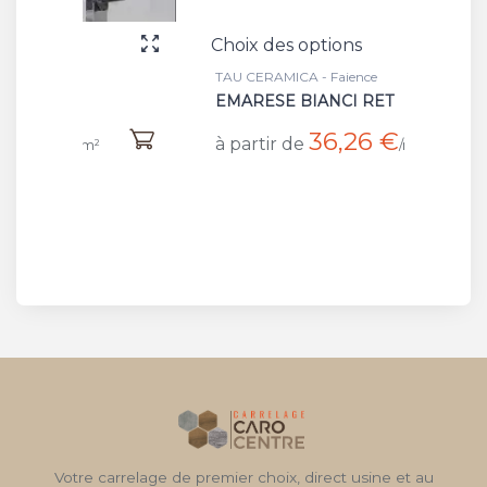
Choix des options
Choix
TAU CERAMICA - Faience
TAU CE
EMARESE BIANCI RET
DECO
36,26 €
à partir de
à par
²
/m²
Votre carrelage de premier choix, direct usine et au