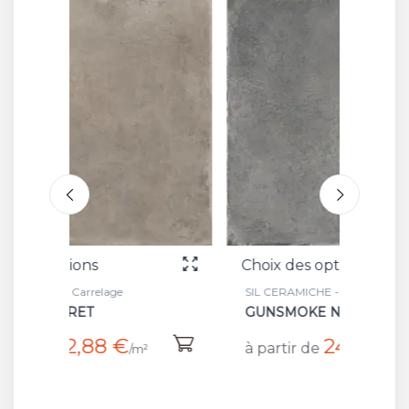
Choix des options
Choix 
SIL CERAMICHE - Carrelage
SIL CER
GUNSMOKE NAT/RET
GUNS
24 €
à partir de
à part
/m²