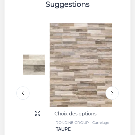
Suggestions
Choix des options
Choix 
RONDINE GROUP - Carrelage
RONDIN
TAUPE
SAND