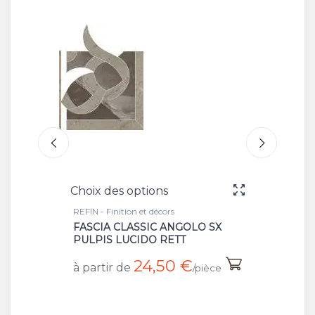
Choix des options
Choix 
REFIN - Finition et décors
REFIN - 
FASCIA CLASSIC ANGOLO SX
FASCI
PULPIS LUCIDO RETT
PULPI
24,50 €
à partir de
à part
/pièce