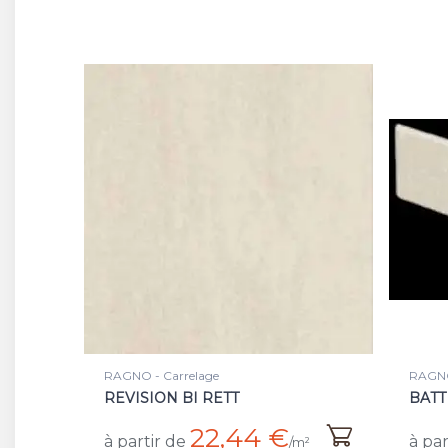
RAGNO - Carrelage
RAGNO
REVISION BI RETT
BATT
22,44 €
à partir de
à par
/m²