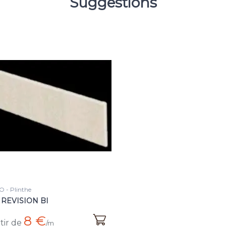
Suggestions
 - Plinthe
 REVISION BI
8 €
tir de
/m