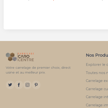
Nos Produ
Explorer le 
Votre carrelage de premier choix, direct
usine et au meilleur prix.
Toutes nos 
Carrelage ex
Carrelage cu
Carrelage in
Carrelage im