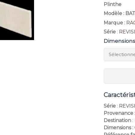
Plinthe
Modèle : BA
Marque :
RA
Série
:
REVIS
Dimension
Caractéris
Série
:
REVIS
Provenance
Destination
:
Dimensions :
Référence fa