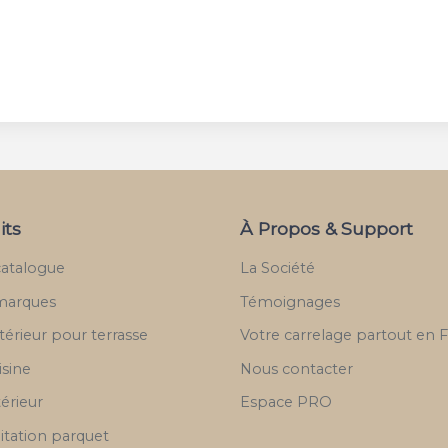
its
À Propos & Support
catalogue
La Société
marques
Témoignages
térieur pour terrasse
Votre carrelage partout en 
isine
Nous contacter
térieur
Espace PRO
itation parquet