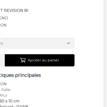
TT REVISION BI
GNO
ION
s
Ajouter au panier
tiques principales
ION
: Italie
 Mur
 60 x 10 cm
bricant : R4W8