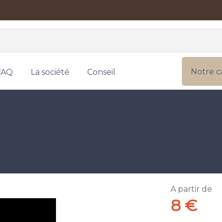
Notre c
FAQ
La société
Conseil
A partir de
8 €