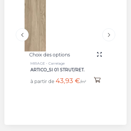
Choix des options
Choix 
MIRAGE - Carrelage
MIRAGE 
ARTICO_SI 01 STRUT/RET.
HAVAN
43,93 €
à partir de
à part
²
/m²