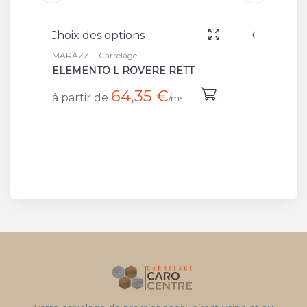
Choix des options
MARAZZI - Carrelage
RE RETT
GRADONE 1 LATO LUNGO
ROVERE
5 €
/m²
38,60 €
à partir de
/m²