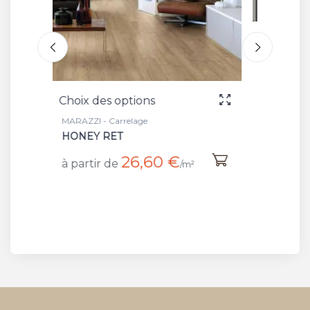
Choix des options
Cho
MARAZZI - Plinthe
MAR
BATT HONEY RET
WH
€
7 €
à partir de
à p
/m²
/m