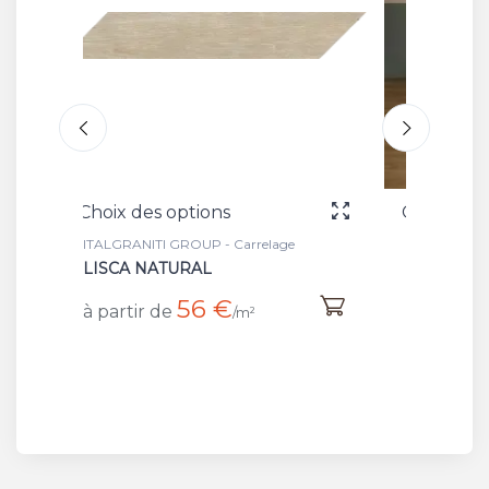
Choix des options
Cho
lage
ITALGRANITI GROUP - Carrelage
ITA
GOLD NAT/RET
NA
20,40 €
à partir de
à p
/m²