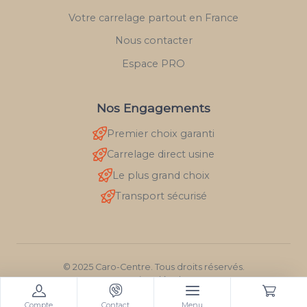
Votre carrelage partout en France
Nous contacter
Espace PRO
Nos Engagements
Premier choix garanti
Carrelage direct usine
Le plus grand choix
Transport sécurisé
© 2025 Caro-Centre. Tous droits réservés.
Mentions légales
RGPD
Compte
Contact
Menu