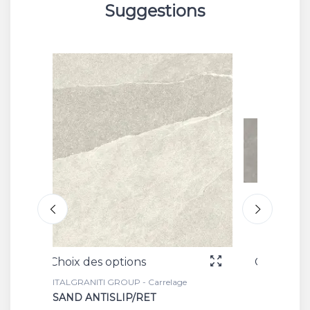
Suggestions
Choix des options
Ch
relage
ITALGRANITI GROUP - Carrelage
IT
GREIGE GRIP/RET
A