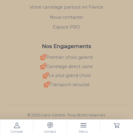
Votre carrelage partout en France
Nous contacter
Espace PRO
Nos Engagements
Premier choix garanti
Carrelage direct usine
Le plus grand choix
Transport sécurisé
© 2025 Caro-Centre. Tous droits réservés.
Mentions légales
RGPD
Compte
Contact
Menu