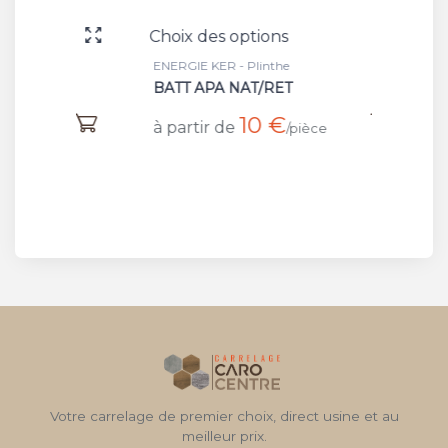
Choix des options
Choix 
ENERGIE KER - Plinthe
ENERGIE
BATT APA NAT/RET
ALBUR
10 €
à partir de
à part
/pièce
Votre carrelage de premier choix, direct usine et au
meilleur prix.