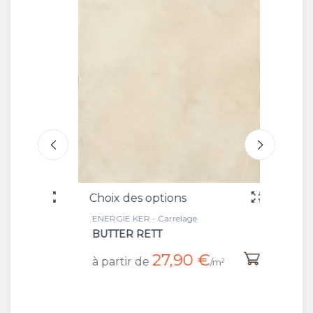
Choix des options
Choix 
ENERGIE KER - Carrelage
ENERGIE
BUTTER RETT
STORM
27,90 €
à partir de
à part
/m²