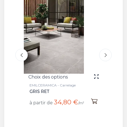
Choix des options
Choix 
EMILCERAMICA - Carrelage
EMILCER
GRIS RET
NOIR 
34,80 €
à partir de
à part
²
/m²