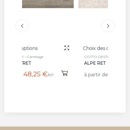
Choix des options
Choix
COTTO DESTE - Carrelage
COTTO 
ALPE RET
14MM
48,25 €
à partir de
à par
²
/m²