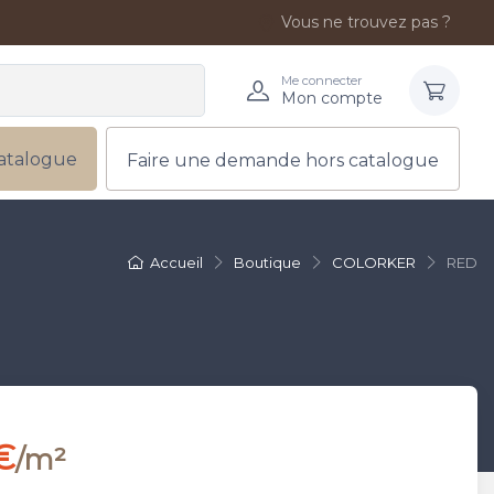
Vous ne trouvez pas ?
Me connecter
Mon compte
atalogue
Faire une demande hors catalogue
Accueil
Boutique
COLORKER
RED
€
/m²