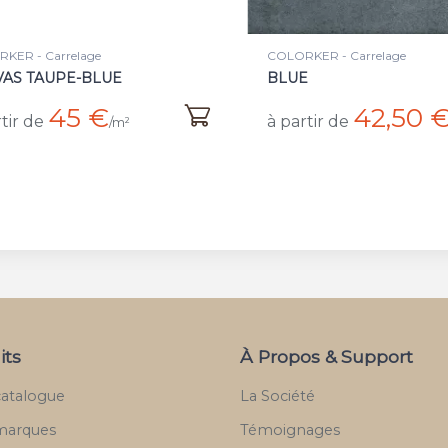
KER - Carrelage
COLORKER - Carrelage
E
BONE
42,50 €
42,50 
tir de
à partir de
/m²
its
À Propos & Support
catalogue
La Société
marques
Témoignages