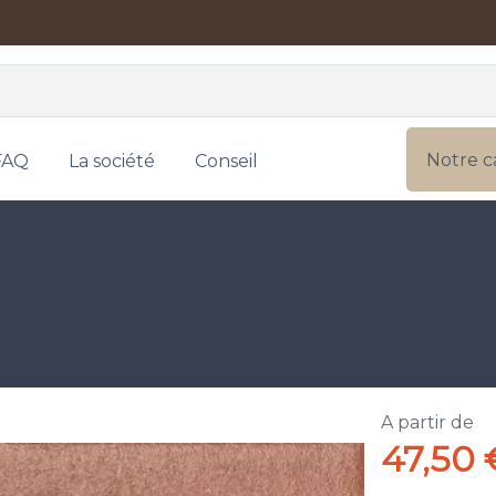
Notre c
FAQ
La société
Conseil
A partir de
47,50 