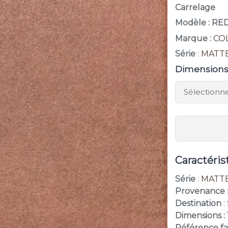
Carrelage
Modèle : RE
Marque :
CO
Série
:
MATT
Dimension
Caractéris
Série
:
MATT
Provenance
Destination
:
Dimensions : 
Référence fa