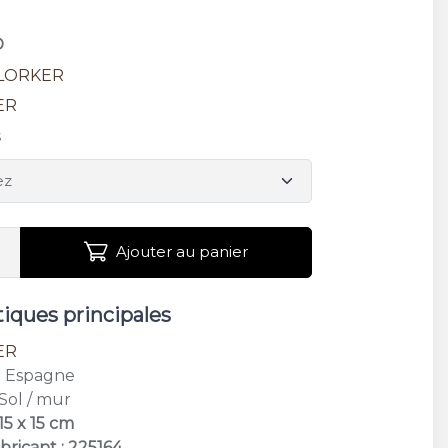
D
LORKER
ER
s
Ajouter au panier
tiques principales
ER
: Espagne
 Sol / mur
15 x 15 cm
bricant : 225164