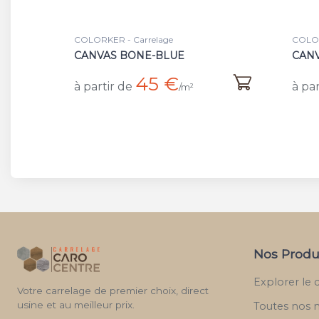
COLORKER - Carrelage
COLOR
CANVAS TAUPE-BLUE
BLU
45 €
à partir de
à par
/m²
Nos Produ
Explorer le 
Votre carrelage de premier choix, direct
usine et au meilleur prix.
Toutes nos 