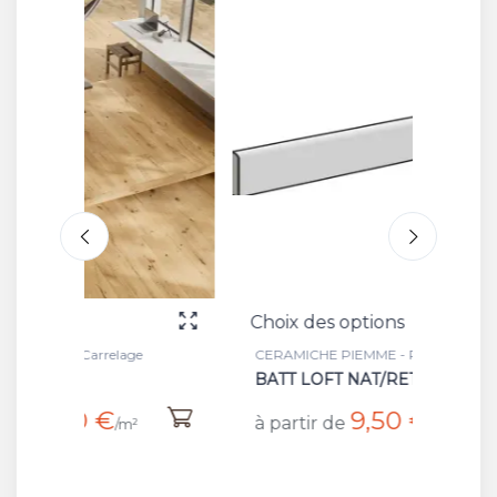
Choix des options
Choix 
e
CERAMICHE PIEMME - Plinthe
CERAMI
BATT LOFT NAT/RET
LOFT 
9,50 €
à partir de
à part
/pièce