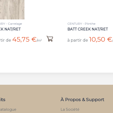
RY - Plinthe
CENTURY - Carrelage
 CREEK NAT/RET
BRANCH NAT/RET
10,50 €
31 €
tir de
à partir de
/pièce
/m²
its
À Propos & Support
catalogue
La Société