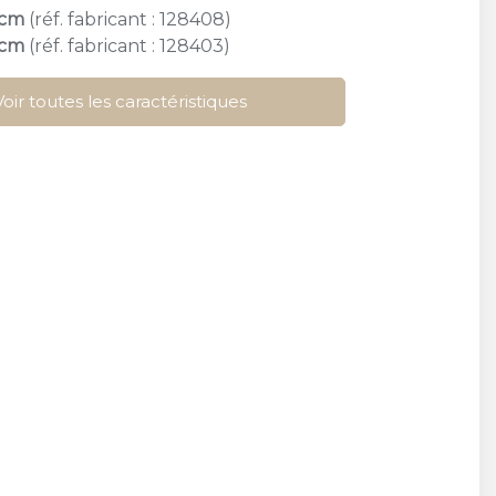
 cm
(réf. fabricant : 128408)
 cm
(réf. fabricant : 128403)
Voir toutes les caractéristiques