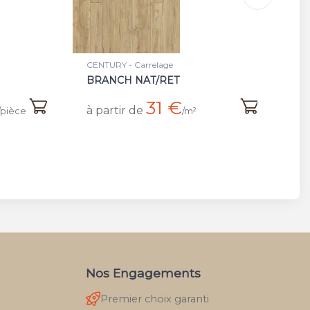
CENTURY - Plinthe
CE
BATT BRANCH NAT/RET
P
10,50 €
à partir de
à 
/pièce
Nos Engagements
Premier choix garanti