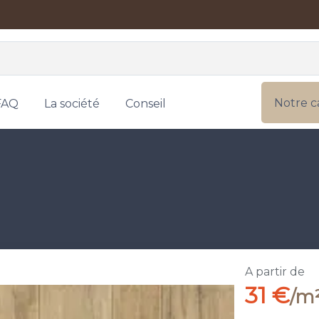
Notre c
FAQ
La société
Conseil
A partir de
31 €
/m