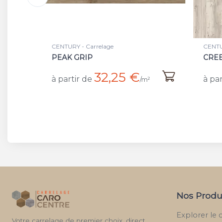
CENTURY - Carrelage
CENTU
CREEK NAT/RET
BATT
45,75 €
à partir de
à par
/m²
Nos Produ
Explorer le 
Votre carrelage de premier choix, direct