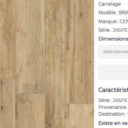
Carrelage
Modèle : B
Marque :
CE
Série
:
JASP
Dimension
Caractéris
Série
:
JASP
Provenance
Destination
:
Existe en ve