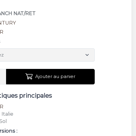
RANCH NAT/RET
NTURY
ER
s
Ajouter au panier
tiques principales
ER
: Italie
 Sol
rsions :