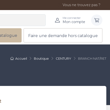
Vous ne trouvez pas ?
Me connecter
Mon compte
atalogue
Faire une demande hors catalogue
Accueil
Boutique
CENTURY
BRANCH NAT/RET
²