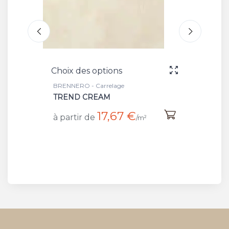
ns
Choix des options
age
BRENNERO - Carrelage
TREND IRON
67 €
/m²