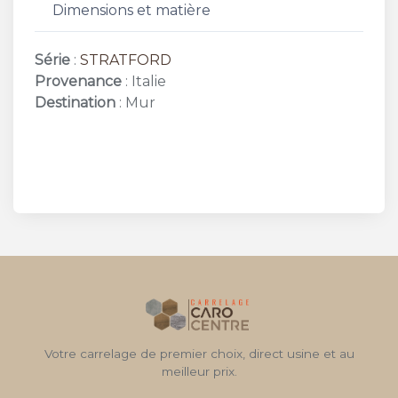
Dimensions et matière
Série
:
STRATFORD
Provenance
: Italie
Destination
: Mur
Votre carrelage de premier choix, direct usine et au
meilleur prix.