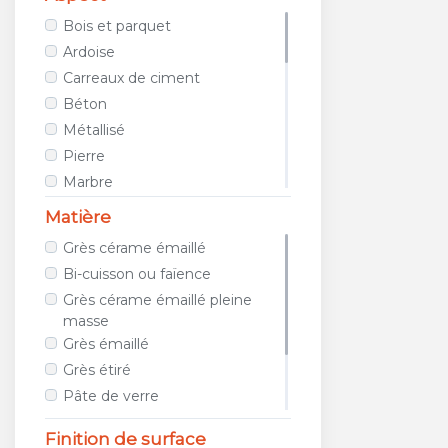
AVA CERAMICA
Bois et parquet
AZTECA CERAMICA
Ardoise
AZULEJOS BENADRESA
Carreaux de ciment
AZULEV
Béton
AZUVI
Métallisé
B&B CERAMICHE
Pierre
BAERWOLF
Marbre
BAGATTINI
Tissu / Cuir
Matière
BALDOCER
Teinte unie
Grès cérame émaillé
BARDELLI
Porphyre
Bi-cuisson ou faïence
BAYKER
Relief
Grès cérame émaillé pleine
BELLACASA CERAMICA
Métro
masse
BELLAVISTA
Géométrique
Grès émaillé
BIOPETRA
Images et photos
Grès étiré
BISAZZA
Galet et mosaïque
Pâte de verre
BLUSTYLE
Travertin
Métal
Finition de surface
BOXER
Terracotta