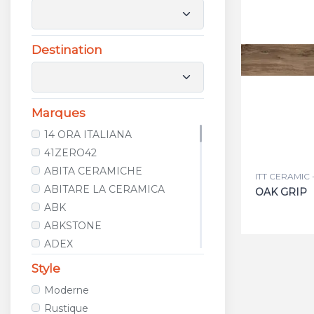
Destination
Marques
14 ORA ITALIANA
41ZERO42
ABITA CERAMICHE
ITT CERAMIC -
ABITARE LA CERAMICA
OAK GRIP
ABK
ABKSTONE
ADEX
AGROB BUCHTAL
Style
ALCALAGRES
Moderne
ALELUIA CERAMICAS
Rustique