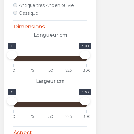
ALFALUX
Antique très Ancien ou vielli
ANTICA CERAMICA RUBIERA
Classique
APARICI
APAVISA
Dimensions
APE
Longueur cm
APPIANI
0
300
ARCANA CERAMICA
AREA CERAMICHE
AREZIA
0
75
150
225
300
ARGENTA
ARIOSTEA
Largeur cm
ARKADIA
0
300
ARMONIE CERAMICHE
ARPA
ARTISTICA DUE
0
75
150
225
300
ASCOT
ASTOR
Aspect
ATLAS CONCORDE