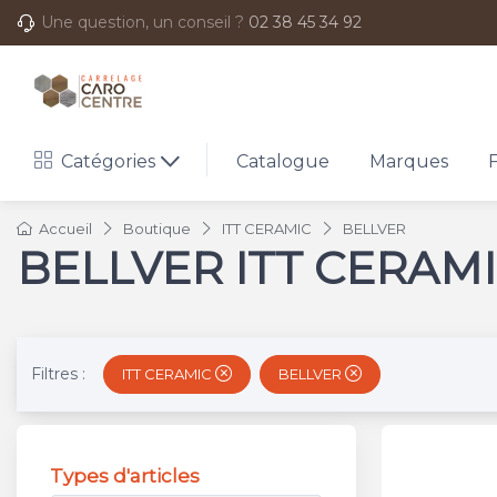
Une question, un conseil ?
02 38 45 34 92
Catégories
Catalogue
Marques
Accueil
Boutique
ITT CERAMIC
BELLVER
BELLVER ITT CERAM
Filtres :
ITT CERAMIC
BELLVER
Types d'articles