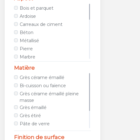
AVA CERAMICA
Bois et parquet
AZTECA CERAMICA
Ardoise
AZULEJOS BENADRESA
Carreaux de ciment
AZULEV
Béton
AZUVI
Métallisé
B&B CERAMICHE
Pierre
BAERWOLF
Marbre
BAGATTINI
Tissu / Cuir
Matière
BALDOCER
Teinte unie
Grès cérame émaillé
BARDELLI
Porphyre
Bi-cuisson ou faïence
BAYKER
Relief
Grès cérame émaillé pleine
BELLACASA CERAMICA
Métro
masse
BELLAVISTA
Géométrique
Grès émaillé
BIOPETRA
Images et photos
Grès étiré
BISAZZA
Galet et mosaïque
Pâte de verre
BLUSTYLE
Travertin
Métal
Finition de surface
BOXER
Terracotta