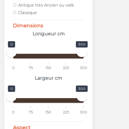
ALFALUX
Antique très Ancien ou vielli
ANTICA CERAMICA RUBIERA
Classique
APARICI
APAVISA
Dimensions
APE
Longueur cm
APPIANI
0
300
ARCANA CERAMICA
AREA CERAMICHE
AREZIA
0
75
150
225
300
ARGENTA
ARIOSTEA
Largeur cm
ARKADIA
0
300
ARMONIE CERAMICHE
ARPA
ARTISTICA DUE
0
75
150
225
300
ASCOT
ASTOR
Aspect
ATLAS CONCORDE