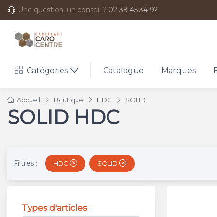
Une question, un conseil ?
02 38 45 34 92
Catégories
Catalogue
Marques
Accueil
Boutique
HDC
SOLID
SOLID HDC
Filtres :
HDC
SOLID
Types d'articles