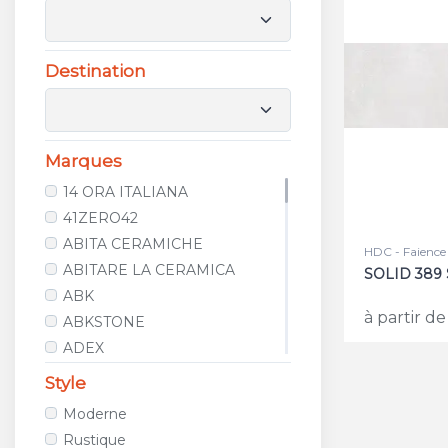
Destination
Marques
14 ORA ITALIANA
41ZERO42
ABITA CERAMICHE
HDC - Faience
ABITARE LA CERAMICA
SOLID 389
ABK
à partir de
ABKSTONE
ADEX
AGROB BUCHTAL
Style
ALCALAGRES
Moderne
ALELUIA CERAMICAS
Rustique