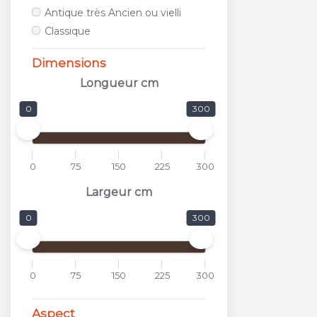
ALFALUX
Antique très Ancien ou vielli
ANTICA CERAMICA RUBIERA
Classique
APARICI
APAVISA
Dimensions
APE
Longueur cm
APPIANI
0
300
ARCANA CERAMICA
AREA CERAMICHE
AREZIA
0
75
150
225
300
ARGENTA
ARIOSTEA
Largeur cm
ARKADIA
0
300
ARMONIE CERAMICHE
ARPA
ARTISTICA DUE
0
75
150
225
300
ASCOT
ASTOR
Aspect
ATLAS CONCORDE