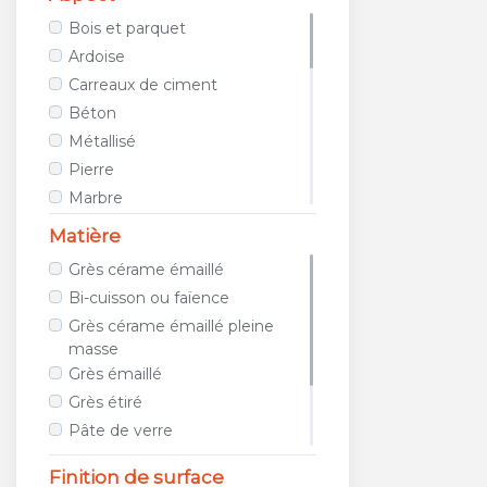
AVA CERAMICA
Bois et parquet
AZTECA CERAMICA
Ardoise
AZULEJOS BENADRESA
Carreaux de ciment
AZULEV
Béton
AZUVI
Métallisé
B&B CERAMICHE
Pierre
BAERWOLF
Marbre
BAGATTINI
Tissu / Cuir
Matière
BALDOCER
Teinte unie
Grès cérame émaillé
BARDELLI
Porphyre
Bi-cuisson ou faïence
BAYKER
Relief
Grès cérame émaillé pleine
BELLACASA CERAMICA
Métro
masse
BELLAVISTA
Géométrique
Grès émaillé
BIOPETRA
Images et photos
Grès étiré
BISAZZA
Galet et mosaïque
Pâte de verre
BLUSTYLE
Travertin
Métal
Finition de surface
BOXER
Terracotta