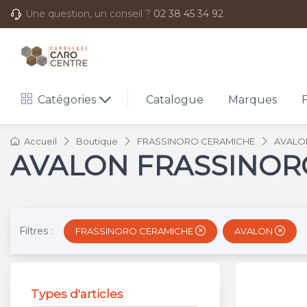
Une question, un conseil ?
02 38 45 34 92
Catégories
Catalogue
Marques
Accueil
Boutique
FRASSINORO CERAMICHE
AVALO
AVALON FRASSINOR
Filtres :
FRASSINORO CERAMICHE
AVALON
Types d'articles