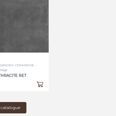
SSINORO CERAMICHE -
elage
HRACITE RET
 catalogue