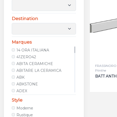
Destination
Marques
14 ORA ITALIANA
41ZERO42
ABITA CERAMICHE
FRASSINORO 
ABITARE LA CERAMICA
Plinthe
BATT ANTH
ABK
ABKSTONE
ADEX
AGROB BUCHTAL
Style
ALCALAGRES
Moderne
ALELUIA CERAMICAS
Rustique