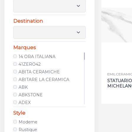
Destination
Marques
14 ORA ITALIANA
41ZERO42
ABITA CERAMICHE
EMILCERAMICA
ABITARE LA CERAMICA
STATUARIO
MICHELAN
ABK
ABKSTONE
ADEX
AGROB BUCHTAL
Style
ALCALAGRES
Moderne
ALELUIA CERAMICAS
Rustique