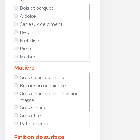
AVA CERAMICA
Bois et parquet
AZTECA CERAMICA
Ardoise
AZULEJOS BENADRESA
Carreaux de ciment
AZULEV
Béton
AZUVI
Métallisé
B&B CERAMICHE
Pierre
BAERWOLF
Marbre
BAGATTINI
Tissu / Cuir
Matière
BALDOCER
Teinte unie
Grès cérame émaillé
BARDELLI
Porphyre
Bi-cuisson ou faïence
BAYKER
Relief
Grès cérame émaillé pleine
BELLACASA CERAMICA
Métro
masse
BELLAVISTA
Géométrique
Grès émaillé
BIOPETRA
Images et photos
Grès étiré
BISAZZA
Galet et mosaïque
Pâte de verre
BLUSTYLE
Travertin
Métal
Finition de surface
BOXER
Terracotta