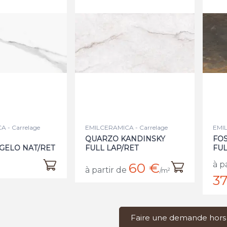
 - Carrelage
EMILCERAMICA - Carrelage
EMIL
QUARZO KANDINSKY
FO
GELO NAT/RET
FULL LAP/RET
FUL
à p
60 €
à partir de
/m²
37
Faire une demande hors