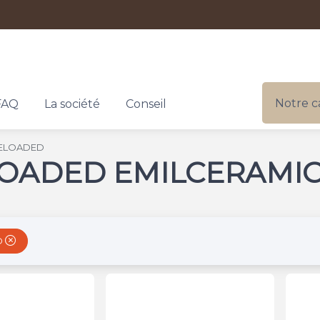
Notre c
FAQ
La société
Conseil
RELOADED
LOADED EMILCERAMI
D