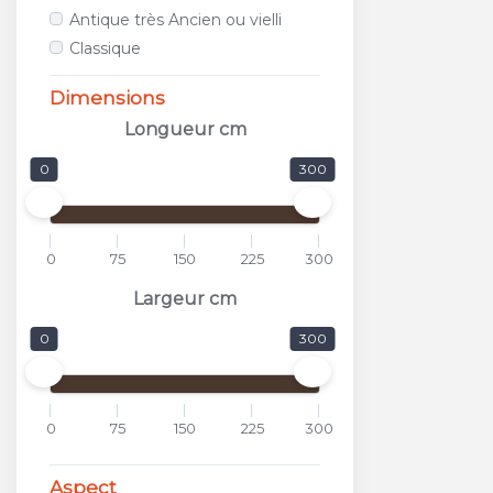
ALFALUX
Antique très Ancien ou vielli
ANTICA CERAMICA RUBIERA
Classique
APARICI
APAVISA
Dimensions
APE
Longueur cm
APPIANI
0
300
ARCANA CERAMICA
AREA CERAMICHE
AREZIA
0
75
150
225
300
ARGENTA
ARIOSTEA
Largeur cm
ARKADIA
0
300
ARMONIE CERAMICHE
ARPA
ARTISTICA DUE
0
75
150
225
300
ASCOT
ASTOR
Aspect
ATLAS CONCORDE