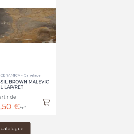
CERAMICA - Carrelage
SSIL BROWN MALEVIC
L LAP/RET
artir de
,50 €
/m²
 catalogue