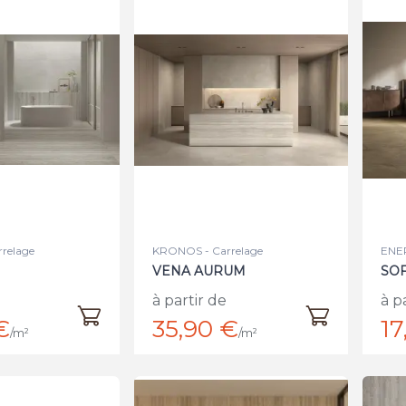
relage
KRONOS - Carrelage
ENER
VENA AURUM
SOF
à partir de
à p
€
35,90 €
17
/m²
/m²