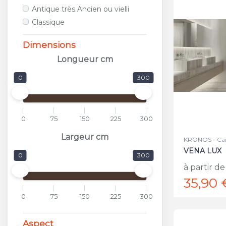
ALFALUX
Antique très Ancien ou vielli
ANTICA CERAMICA RUBIERA
Classique
APARICI
APAVISA
Dimensions
APE
Longueur cm
APPIANI
0
300
ARCANA CERAMICA
AREA CERAMICHE
AREZIA
0
75
150
225
300
ARGENTA
ARIOSTEA
Largeur cm
KRONOS - Car
ARKADIA
VENA LUX
0
300
ARMONIE CERAMICHE
à partir de
ARPA
35,90 
ARTISTICA DUE
0
75
150
225
300
ASCOT
ASTOR
Aspect
ATLAS CONCORDE