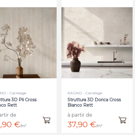
O - Carrelage
RAGNO - Carrelage
ttura 3D Pli Cross
Struttura 3D Dorica Cross
nco Rett
Bianco Rett
artir de
à partir de
,90 €
37,90 €
/m²
/m²