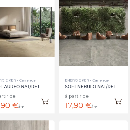
GIE KER - Carrelage
ENERGIE KER - Carrelage
T AUREO NAT/RET
SOFT NEBULO NAT/RET
artir de
à partir de
,90 €
17,90 €
/m²
/m²