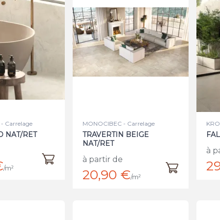
- Carrelage
MONOCIBEC - Carrelage
KRON
O NAT/RET
TRAVERTIN BEIGE
FA
NAT/RET
à p
à partir de
€
29
/m²
20,90 €
/m²