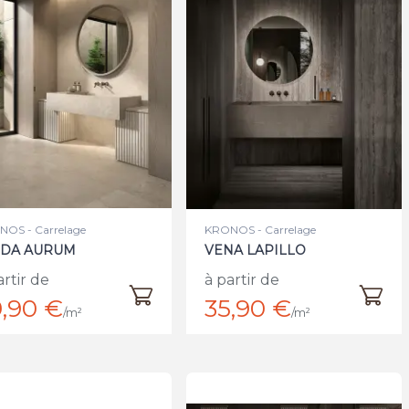
OS - Carrelage
KRONOS - Carrelage
LDA AURUM
VENA LAPILLO
artir de
à partir de
,90 €
35,90 €
/m²
/m²