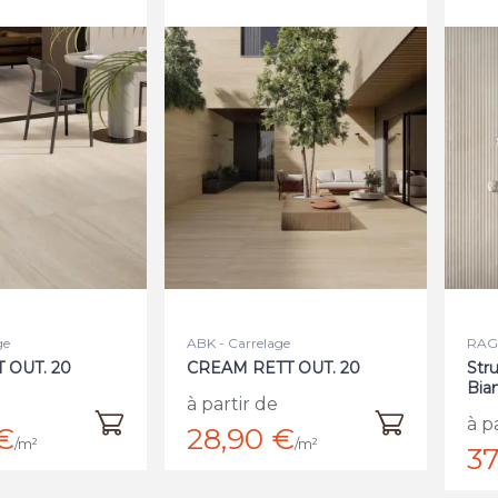
ge
ABK - Carrelage
RAGN
 OUT. 20
CREAM RETT OUT. 20
Stru
Bia
à partir de
à p
€
28,90 €
/m²
/m²
37