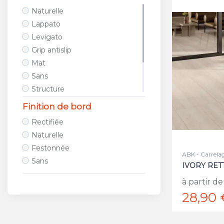
Poudre
BRENNERO
Zellige
Naturelle
Liquide
CAESAR
Terrazzo
Lappato
CAPRI CERAMICHE
Floral
Levigato
CARMEN CERAMICA ART
Pierre de Bali
Grip antislip
CASA BELLA
Brique
Mat
CASA DOLCE CASA
Onyx
Sans
CASAINFINITA
Structure
CASALGRANDE PADANA
Soft ou satiné
Finition de bord
CASAMOOD
Brillant
Rectifiée
CASTELVETRO CERAMICHE
Brossé
Naturelle
CE.SI.
Festonnée
CEDAM
ABK - Carrela
Sans
CEDIR
IVORY RETT
CEDIT
à partir de
CENTURY
28,90 
CERAMICA ALTA
CERAMICA COLLI