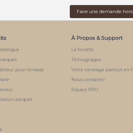
Faire une demande hors
its
À Propos & Support
catalogue
La Société
marques
Témoignages
térieur pour terrasse
Votre carrelage partout en 
isine
Nous contacter
térieur
Espace PRO
itation parquet
a