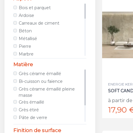
AVA CERAMICA
Bois et parquet
AZTECA CERAMICA
Ardoise
AZULEJOS BENADRESA
Carreaux de ciment
AZULEV
Béton
AZUVI
Métallisé
B&B CERAMICHE
Pierre
BAERWOLF
Marbre
BAGATTINI
Tissu / Cuir
Matière
BALDOCER
Teinte unie
Grès cérame émaillé
BARDELLI
Porphyre
Bi-cuisson ou faïence
BAYKER
ENERGIE KER 
Relief
Grès cérame émaillé pleine
SOFT CAND
BELLACASA CERAMICA
Métro
masse
BELLAVISTA
Géométrique
à partir de
Grès émaillé
BIOPETRA
17,90 
Images et photos
Grès étiré
BISAZZA
Galet et mosaïque
Pâte de verre
BLUSTYLE
Travertin
Métal
Finition de surface
BOXER
Terracotta