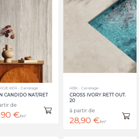
GIE KER - Carrelage
ABK - Carrelage
N CANDIDO NAT/RET
CROSS IVORY RETT OUT.
20
artir de
à partir de
,90 €
/m²
28,90 €
/m²