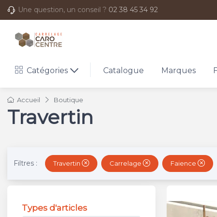
Une question, un conseil ?
02 38 45 34 92
Catégories
Catalogue
Marques
Accueil
Boutique
Travertin
Filtres :
Travertin
Carrelage
Faience
Types d'articles