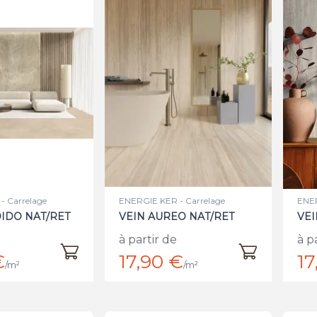
- Carrelage
ENERGIE KER - Carrelage
ENER
IDO NAT/RET
VEIN AUREO NAT/RET
VEI
à partir de
à p
€
17,90 €
17
/m²
/m²