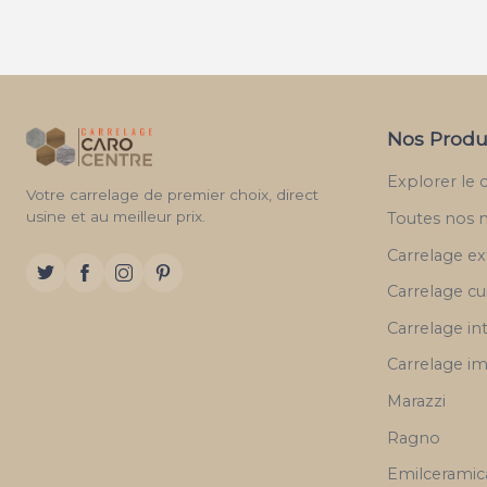
CERAMICA EURO
CERAMICA VOGUE
CERAMICHE
CAMPOGALLIANO
CERAMICHE MAC 3
Nos Produ
CERAMICHE MASTER
CERAMICHE PIEMME
Explorer le 
Votre carrelage de premier choix, direct
CERASARDA
usine et au meilleur prix.
Toutes nos 
CERCOL
Carrelage ex
CERCOM
CERDISA
Carrelage cu
CERDOMUS
Carrelage in
CERIM CERAMICHE
Carrelage im
CEVICA
CICOGRES
Marazzi
CIFRE
Ragno
CINCA
Emilceramic
CIR CERAMICHE