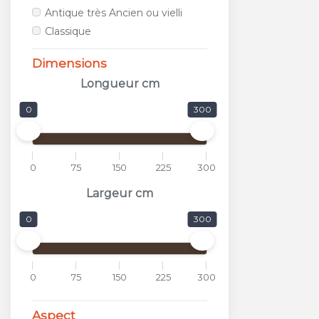
ALFALUX
Antique très Ancien ou vielli
ANTICA CERAMICA RUBIERA
Classique
APARICI
APAVISA
Dimensions
APE
Longueur cm
APPIANI
0
300
ARCANA CERAMICA
AREA CERAMICHE
AREZIA
0
75
150
225
300
ARGENTA
ARIOSTEA
Largeur cm
ARKADIA
0
300
ARMONIE CERAMICHE
ARPA
ARTISTICA DUE
0
75
150
225
300
ASCOT
ASTOR
Aspect
ATLAS CONCORDE