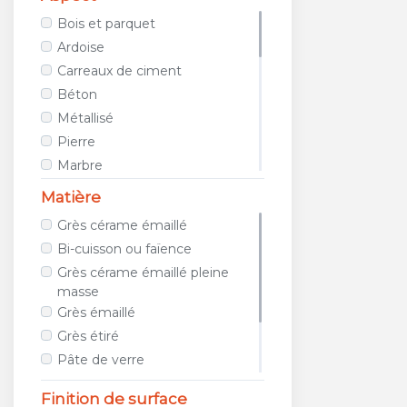
AVA CERAMICA
Bois et parquet
AZTECA CERAMICA
Ardoise
AZULEJOS BENADRESA
Carreaux de ciment
AZULEV
Béton
AZUVI
Métallisé
B&B CERAMICHE
Pierre
BAERWOLF
Marbre
BAGATTINI
Tissu / Cuir
Matière
BALDOCER
Teinte unie
Grès cérame émaillé
BARDELLI
Porphyre
Bi-cuisson ou faïence
BAYKER
Relief
Grès cérame émaillé pleine
BELLACASA CERAMICA
Métro
masse
BELLAVISTA
Géométrique
Grès émaillé
BIOPETRA
Images et photos
Grès étiré
BISAZZA
Galet et mosaïque
Pâte de verre
BLUSTYLE
Travertin
Métal
Finition de surface
BOXER
Terracotta