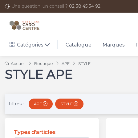
Une question, un conseil ?
02 38 45 34 92
Catégories
Catalogue
Marques
Accueil
Boutique
APE
STYLE
STYLE APE
Filtres :
APE
STYLE
Types d'articles