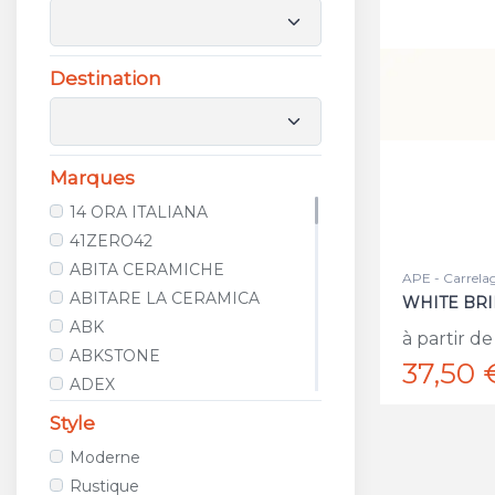
Destination
Marques
14 ORA ITALIANA
41ZERO42
ABITA CERAMICHE
APE - Carrela
ABITARE LA CERAMICA
WHITE BRI
ABK
à partir de
ABKSTONE
37,50 
ADEX
AGROB BUCHTAL
Style
ALCALAGRES
Moderne
ALELUIA CERAMICAS
Rustique