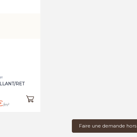
ge
LLANT/RET
€
/m²
Faire une demande hors