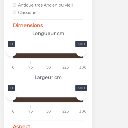
ALFALUX
Antique très Ancien ou vielli
ANTICA CERAMICA RUBIERA
Classique
APARICI
APAVISA
Dimensions
APE
Longueur cm
APPIANI
0
300
ARCANA CERAMICA
AREA CERAMICHE
AREZIA
0
75
150
225
300
ARGENTA
ARIOSTEA
Largeur cm
ARKADIA
0
300
ARMONIE CERAMICHE
ARPA
ARTISTICA DUE
0
75
150
225
300
ASCOT
ASTOR
Aspect
ATLAS CONCORDE