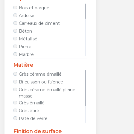
AVA CERAMICA
Bois et parquet
AZTECA CERAMICA
Ardoise
AZULEJOS BENADRESA
Carreaux de ciment
AZULEV
Béton
AZUVI
Métallisé
B&B CERAMICHE
Pierre
BAERWOLF
Marbre
BAGATTINI
Tissu / Cuir
Matière
BALDOCER
Teinte unie
Grès cérame émaillé
BARDELLI
Porphyre
Bi-cuisson ou faïence
BAYKER
Relief
Grès cérame émaillé pleine
BELLACASA CERAMICA
Métro
masse
BELLAVISTA
Géométrique
Grès émaillé
BIOPETRA
Images et photos
Grès étiré
BISAZZA
Galet et mosaïque
Pâte de verre
BLUSTYLE
Travertin
Métal
Finition de surface
BOXER
Terracotta