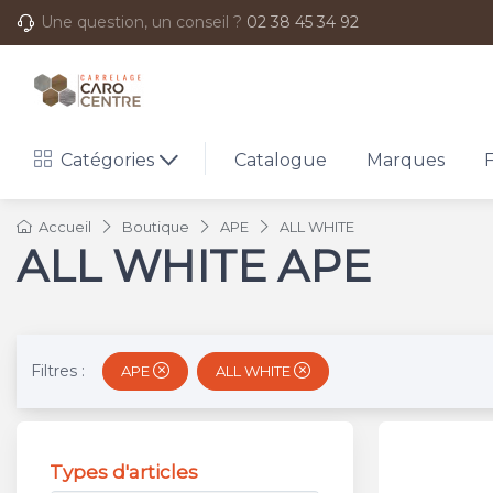
Une question, un conseil ?
02 38 45 34 92
Catégories
Catalogue
Marques
Accueil
Boutique
APE
ALL WHITE
ALL WHITE APE
Filtres :
APE
ALL WHITE
Types d'articles