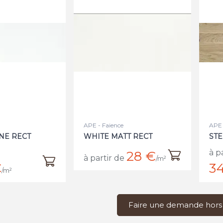
APE - Faience
APE 
NE RECT
WHITE MATT RECT
STE
à p
28 €
à partir de
/m²
€
34
/m²
Faire une demande hors