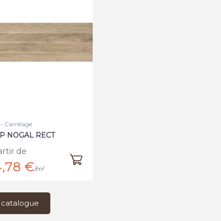
- Carrelage
P NOGAL RECT
artir de
,78 €
/m²
 catalogue